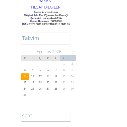
BANKA
HESAP BİLGİLERİ
Takvim
Ağustos 2026
<<
>>
P
S
Ç
P
C
C
P
1
2
3
4
5
6
7
8
9
10
11
12
13
14
15
16
17
18
19
20
21
22
23
24
25
26
27
28
29
30
31
saat