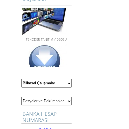
FENÖDER TANITIM VİDEOSU
YILLIK VE ÜNİTELENDİRİLMİŞ
PLANLAR,STEM GÜNLÜK
PLANLAR, SINAV
SORULARI,DOSYA VE
DÖKÜMANLAR için tıklayınız.
BANKA HESAP
NUMARASI