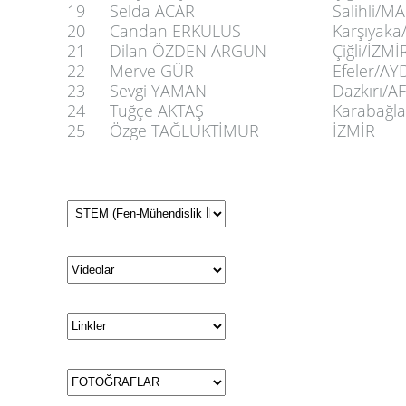
19
Selda ACAR
Salihli/M
20
Candan ERKULUS
Karşıyaka
21
Dilan ÖZDEN ARGUN
Çiğli/İZMİ
22
Merve GÜR
Efeler/AY
23
Sevgi YAMAN
Dazkırı/
24
Tuğçe AKTAŞ
Karabağla
25
Özge TAĞLUKTİMUR
İZMİR