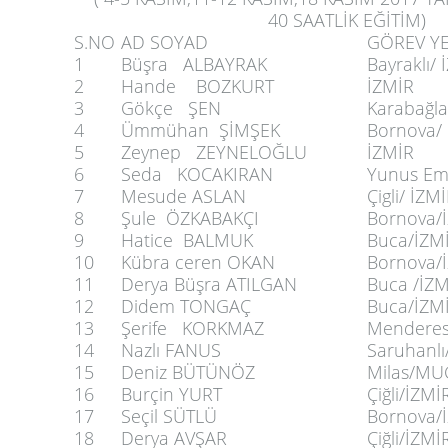
40 SAATLİK EĞİTİM)
S.NO
AD SOYAD
GÖREV YE
1
Büşra ALBAYRAK
Bayraklı/ 
2
Hande BOZKURT
İZMİR
3
Gökçe ŞEN
Karabağla
4
Ümmühan ŞİMŞEK
Bornova/
5
Zeynep ZEYNELOĞLU
İZMİR
6
Seda KOCAKIRAN
Yunus Em
7
Mesude ASLAN
Çigli/ İZM
8
Şule ÖZKABAKÇI
Bornova/
9
Hatice BALMUK
Buca/İZM
10
Kübra ceren OKAN
Bornova/
11
Derya Büşra ATILGAN
Buca /İZM
12
Didem TONGAÇ
Buca/İZM
13
Şerife KORKMAZ
Menderes
14
Nazlı FANUS
Saruhanl
15
Deniz BÜTÜNÖZ
Milas/MU
16
Burçin YURT
Çiğli/İZMİ
17
Seçil SÜTLÜ
Bornova/
18
Derya AVŞAR
Çiğli/İZMİ