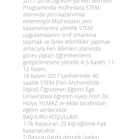
2017-2018 Öğretim yılı Fen Bilimleri
Programında müfredata STEM
alanında yeni kazanımlar
eklenmiştir.Müfredatın yeni
kazanımlarına yönelik STEM
uygulamalarını sınıf ortamına
taşımak ve farklı etkinlikler yapmak
amacıyla Fen Bilimleri alanında
görev yapan öğretmenlerin
geliştirilmesine yönelik
4-5 Kasım, 11-
12 Kasım,
18 Kasım 2017
tarihlerinde 40
saatlik
STEM (Fen-Mühendislik
İlişkisi) Öğretmen Eğitimi
Ege
Üniversitesi öğretim üyesi
Prof. Dr.
Hülya YILMAZ
ve ekibi tarafından
eğitim verilecektir.
BAŞVURU KOŞULLARI:
1-İlk başvuran 25 kişi eğitime hak
kazanacaktır.
2-Başvurularda dernek üyeleri