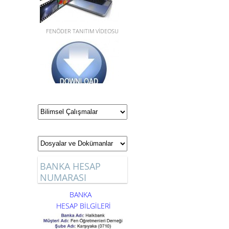
FENÖDER TANITIM VİDEOSU
YILLIK VE ÜNİTELENDİRİLMİŞ
PLANLAR,STEM GÜNLÜK
PLANLAR, SINAV
SORULARI,DOSYA VE
DÖKÜMANLAR için tıklayınız.
BANKA HESAP
NUMARASI
BANKA
HESAP BİLGİLERİ