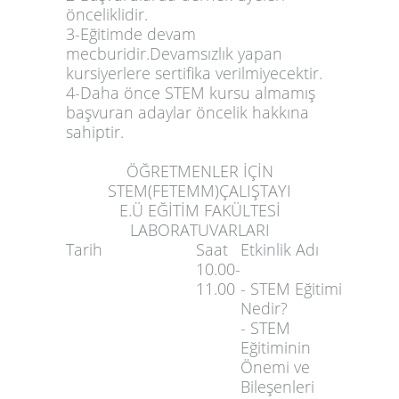
önceliklidir.
3-Eğitimde devam
mecburidir.Devamsızlık yapan
kursiyerlere sertifika verilmiyecektir.
4-Daha önce STEM kursu almamış
başvuran adaylar öncelik hakkına
sahiptir.
ÖĞRETMENLER İÇİN
STEM(FETEMM)ÇALIŞTAYI
E.Ü EĞİTİM FAKÜLTESİ
LABOR
ATUVARLARI
Tarih
Saat
Etkinlik Adı
10.00-
11.00
- STEM Eğitimi
Nedir?
- STEM
Eğitiminin
Önemi ve
Bileşenleri