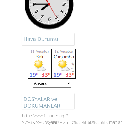
Hava Durumu
DOSYALAR ve
DÖKÜMANLAR
http://www.fenoder.org/?
Syf=3&pt=Dosyalar+%26+D%C3%B6k%C3%BCmanlar