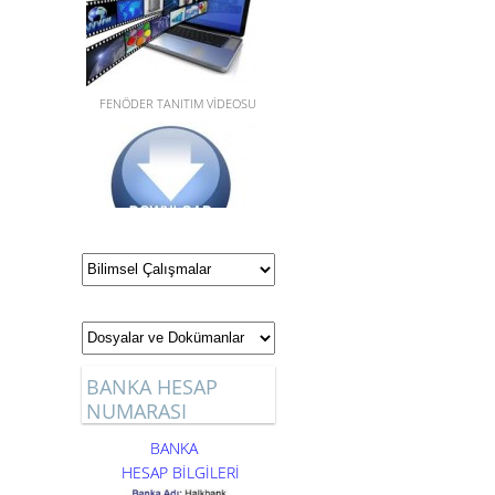
FENÖDER TANITIM VİDEOSU
YILLIK VE ÜNİTELENDİRİLMİŞ
PLANLAR,STEM GÜNLÜK
PLANLAR, SINAV
SORULARI,DOSYA VE
DÖKÜMANLAR için tıklayınız.
BANKA HESAP
NUMARASI
BANKA
HESAP BİLGİLERİ