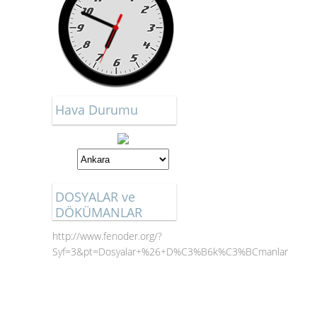
Hava Durumu
DOSYALAR ve
DÖKÜMANLAR
http://www.fenoder.org/?
Syf=3&pt=Dosyalar+%26+D%C3%B6k%C3%BCmanlar