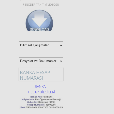
FENÖDER TANITIM VİDEOSU
YILLIK VE ÜNİTELENDİRİLMİŞ
PLANLAR,STEM GÜNLÜK
PLANLAR, SINAV
SORULARI,DOSYA VE
DÖKÜMANLAR için tıklayınız.
BANKA HESAP
NUMARASI
BANKA
HESAP BİLGİLERİ