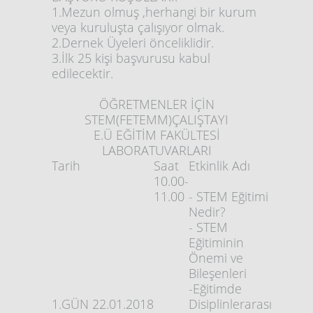
PEKDEMİR
1.Mezun olmuş ,herhangi bir kurum
23
Metin GÜLTAŞ
İZMİR
veya kuruluşta çalışıyor olmak.
24
Berke YILMAZ
İZMİR
2.Dernek Üyeleri önceliklidir.
3.İlk 25 kişi başvurusu kabul
edilecektir.
ÖĞRETMENLER İÇİN
STEM(FETEMM)ÇALIŞTAYI
E.Ü EĞİTİM FAKÜLTESİ
LABORATUVARLARI
Tarih
Saat
Etkinlik Adı
10.00-
11.00
- STEM Eğitimi
Nedir?
- STEM
Eğitiminin
Önemi ve
Bileşenleri
-Eğitimde
1.GÜN
22.01.2018
Disiplinlerarası