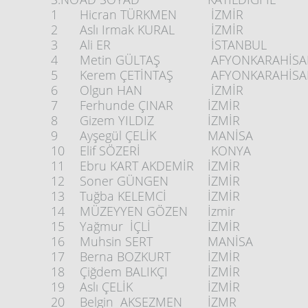
1
Hicran TÜRKMEN
İZMİR
2
Aslı Irmak KURAL
İZMİR
3
Ali ER
İSTANBUL
4
Metin GÜLTAŞ
AFYONKARAHİSA
5
Kerem ÇETİNTAŞ
AFYONKARAHİSA
6
Olgun HAN
İZMİR
7
Ferhunde ÇINAR
İZMİR
8
Gizem YILDIZ
İZMİR
9
Ayşegül ÇELİK
MANİSA
10
Elif SÖZERİ
KONYA
11
Ebru KART AKDEMİR
İZMİR
12
Soner GÜNGEN
İZMİR
13
Tuğba KELEMCİ
İZMİR
14
MÜZEYYEN GÖZEN
İzmir
15
Yağmur İÇLİ
İZMİR
16
Muhsin SERT
MANİSA
17
Berna BOZKURT
İZMİR
18
Çiğdem BALIKÇI
İZMİR
19
Aslı ÇELİK
İZMİR
20
Belgin AKSEZMEN
İZMR