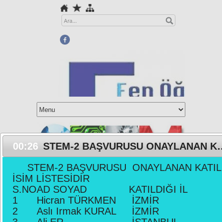
00:25
STEM-2 BAŞVURUSU ONAYLANAN KATILIMCI İSİM LİSTESİDİR
STEM-2 BAŞVURUSU ONAYLANAN KATIL
İSİM LİSTESİDİR
Science Teachers Association
S.NO
AD SOYAD
KATILDIĞI İL
1
Hicran TÜRKMEN
İZMİR
2017 yılı ilköğretim okulları (ilkokul ve
2
Aslı Irmak KURAL
İZMİR
ortaokul Fen Bilimleri öğretim
3
Ali ER
İSTANBUL