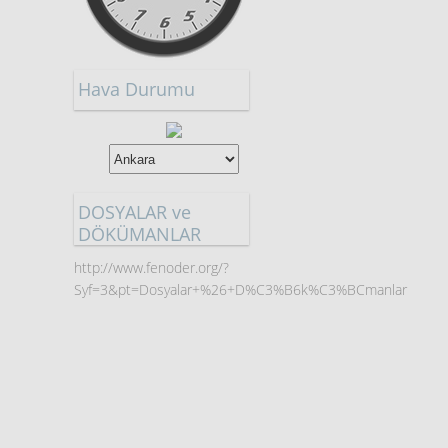
Hava Durumu
DOSYALAR ve
DÖKÜMANLAR
http://www.fenoder.org/?
Syf=3&pt=Dosyalar+%26+D%C3%B6k%C3%BCmanlar